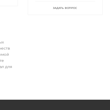
ЗАДАТЬ ВОПРОС
ых
неств
ормой
те
ал для