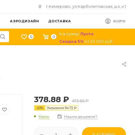
г.Кемерово, ул.Карболитовская, д.4, к.1
АЭРОДИЗАЙН
ДОСТАВКА
ВОЙТИ
На сумму:
Пусто
0
0
Скидка
5
%
от
20 000
руб.
.
378.88
₽
473.60
₽
-
20
%
Экономия
94.72
₽
Мало
Нашли дешевле?
В КОРЗИНУ