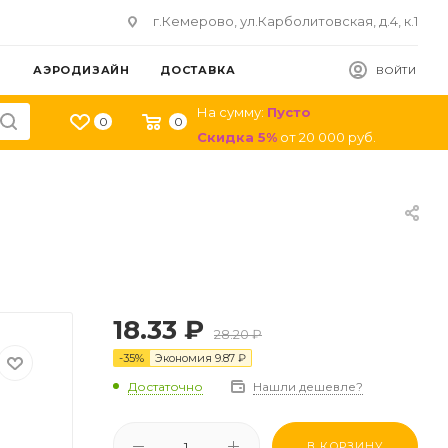
г.Кемерово, ул.Карболитовская, д.4, к.1
АЭРОДИЗАЙН
ДОСТАВКА
ВОЙТИ
На сумму:
Пусто
0
0
Скидка
5
%
от
20 000
руб.
18.33
₽
28.20
₽
-
35
%
Экономия
9.87
₽
Достаточно
Нашли дешевле?
В КОРЗИНУ