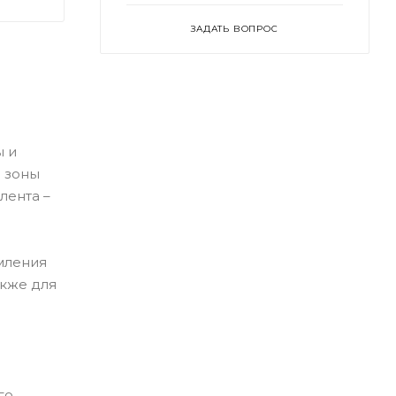
ЗАДАТЬ ВОПРОС
ы и
 зоны
лента –
мления
акже для
го