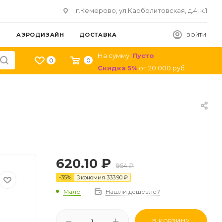
г.Кемерово, ул.Карболитовская, д.4, к.1
АЭРОДИЗАЙН
ДОСТАВКА
ВОЙТИ
На сумму:
Пусто
0
0
Скидка
5
%
от
20 000
руб.
620.10
₽
954
₽
-
35
%
Экономия
333.90
₽
Мало
Нашли дешевле?
В КОРЗИНУ