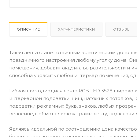
ОПИСАНИЕ
ХАРАКТЕРИСТИКИ
ОТЗЫВЫ
Такая лента станет отличным эстетическим дополне
праздничного настроения любому уголку дома. О
помещения, добавит акцента выразительности и и
способна украсить любой интерьер помещения, сде
Гибкая светодиодная лента RGB LED 3528 широко
интерьерной подсветки: ниш, натяжных потолков, к
подсветки рекламных букв, знаков, любых прозра
велосипед, обмотав вокруг рамы ленту, подключив 
Являясь идеальной по соотношению цена качество,
безопасностью своего использования, позволит Ва