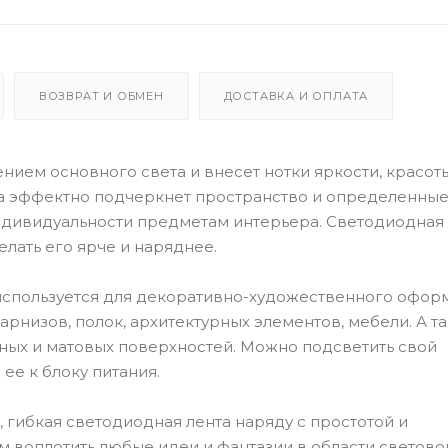
ВОЗВРАТ И ОБМЕН
ДОСТАВКА И ОПЛАТА
нием основного света и внесет нотки яркости, красот
на эффектно подчеркнет пространство и определенные
ндивидуальности предметам интерьера. Светодиодная 
лать его ярче и наряднее.
 используется для декоративно-художественного офор
арнизов, полок, архитектурных элементов, мебели. А т
чных и матовых поверхностей. Можно подсветить свой
ее к блоку питания.
 гибкая светодиодная лента наряду с простотой и
м воплотить любые идеи и фантазии в области светово