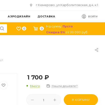
г.Кемерово, ул.Карболитовская, д.4, к.1
АЭРОДИЗАЙН
ДОСТАВКА
ВОЙТИ
На сумму:
Пусто
0
0
Скидка
5
%
от
20 000
руб.
шт.
1 700
₽
Много
Нашли дешевле?
В КОРЗИНУ