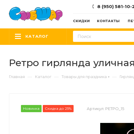
8 (950) 581-10-
СКИДКИ
КОНТАКТЫ
ПЕ
КАТАЛОГ
Ретро гирлянда уличная 
—
—
—
Главная
Каталог
Товары для праздника
Гирлян
Новинка
Скидка до 25%
Артикул:
РЕТРО_15