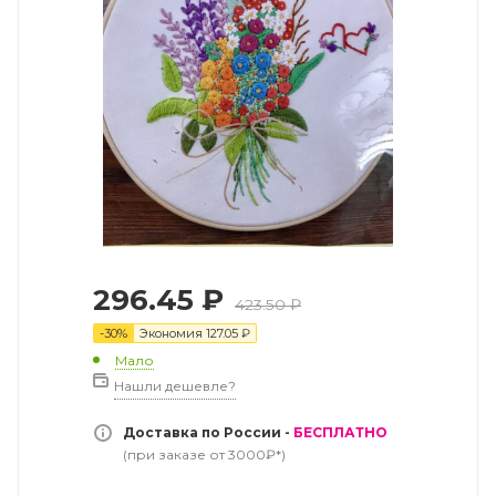
296.45
₽
423.50
₽
-
30
%
Экономия
127.05
₽
Мало
Нашли дешевле?
Доставка по России -
БЕСПЛАТНО
(при заказе от 3000₽*)