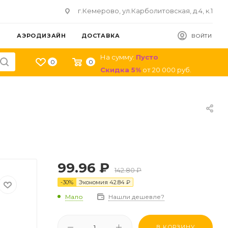
г.Кемерово, ул.Карболитовская, д.4, к.1
АЭРОДИЗАЙН
ДОСТАВКА
ВОЙТИ
На сумму:
Пусто
0
0
Скидка
5
%
от
20 000
руб.
99.96
₽
142.80
₽
-
30
%
Экономия
42.84
₽
Мало
Нашли дешевле?
В КОРЗИНУ