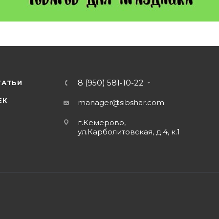
8 (950) 581-10-22
ТАТЬИ
ЕК
manager@sibshar.com
г.Кемерово,
ул.Карболитовская, д.4, к.1