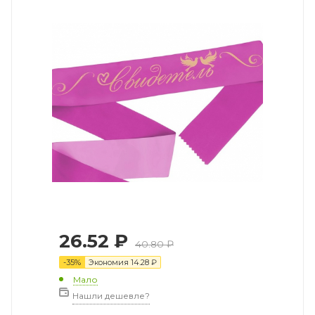
26.52
₽
40.80
₽
-
35
%
Экономия
14.28
₽
Мало
Нашли дешевле?