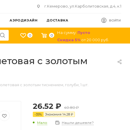
г.Кемерово, ул.Карболитовская, д.4, к.1
АЭРОДИЗАЙН
ДОСТАВКА
ВОЙТИ
На сумму:
Пусто
0
0
Скидка
5
%
от
20 000
руб.
летовая с золотым
олетовая с золотым тиснением, голуби, 1 шт.
26.52
₽
40.80
₽
-
35
%
Экономия
14.28
₽
Мало
Нашли дешевле?