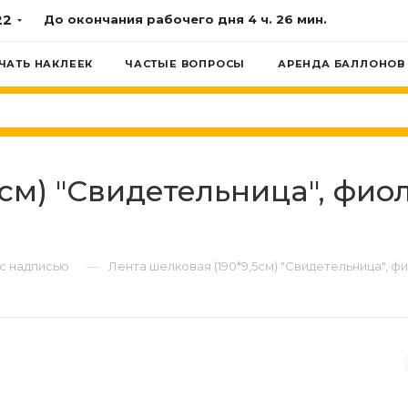
22
До окончания рабочего дня
4 ч. 26 мин.
ЧАТЬ НАКЛЕЕК
ЧАСТЫЕ ВОПРОСЫ
АРЕНДА БАЛЛОНОВ
5см) "Свидетельница", фио
—
с надписью
Лента шелковая (190*9,5см) "Свидетельница", фи