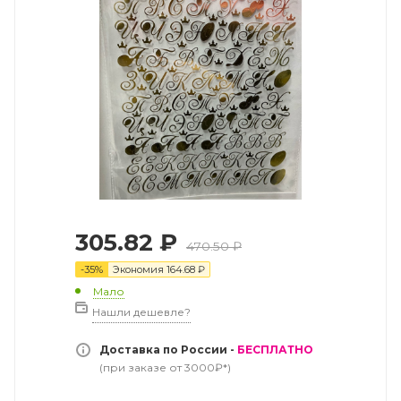
305.82
₽
470.50
₽
-
35
%
Экономия
164.68
₽
Мало
Нашли дешевле?
Доставка по России -
БЕСПЛАТНО
(при заказе от 3000₽*)