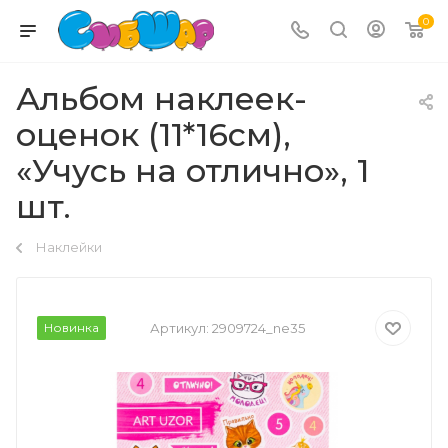
0
Альбом наклеек-
оценок (11*16см),
«Учусь на отлично», 1
шт.
Наклейки
Новинка
Артикул:
2909724_ne35