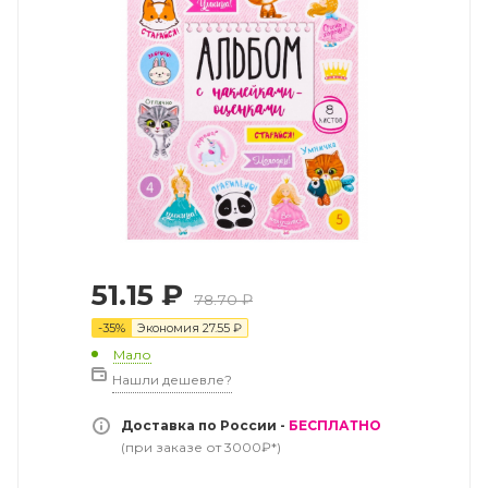
51.15
₽
78.70
₽
-
35
%
Экономия
27.55
₽
Мало
Нашли дешевле?
Доставка по России -
БЕСПЛАТНО
(при заказе от 3000₽*)