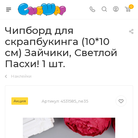
0
Чипборд для
скрапбукинга (10*10
см) Зайчики, Светлой
Пасхи! 1 шт.
Наклейки
Акция
Артикул:
4531585_ne35