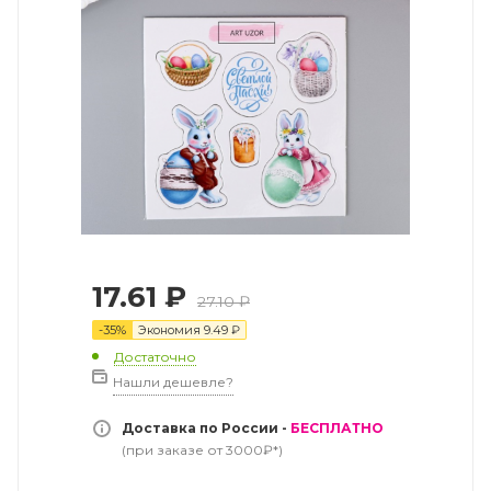
17.61
₽
27.10
₽
-
35
%
Экономия
9.49
₽
Достаточно
Нашли дешевле?
Доставка по России -
БЕСПЛАТНО
(при заказе от 3000₽*)