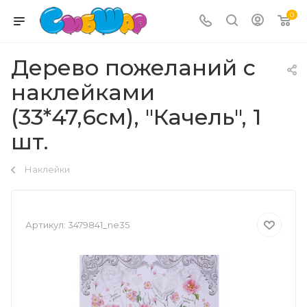
0
Дерево пожеланий с
наклейками
(33*47,6см), "Качель", 1
шт.
Наклейки
Артикул:
3479841_ne35