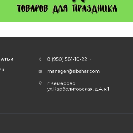
8 (950) 581-10-22
ТАТЬИ
ЕК
manager@sibshar.com
г.Кемерово,
ул.Карболитовская, д.4, к.1