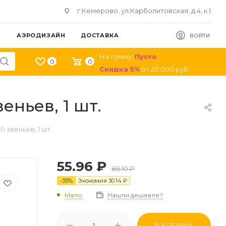
г.Кемерово, ул.Карболитовская, д.4, к.1
АЭРОДИЗАЙН
ДОСТАВКА
ВОЙТИ
На сумму:
Пусто
0
0
Скидка
5
%
от
20 000
руб.
еньев, 1 шт.
0 звеньев, 1 шт.
55.96
₽
86.10
₽
-
35
%
Экономия
30.14
₽
Мало
Нашли дешевле?
В КОРЗИНУ