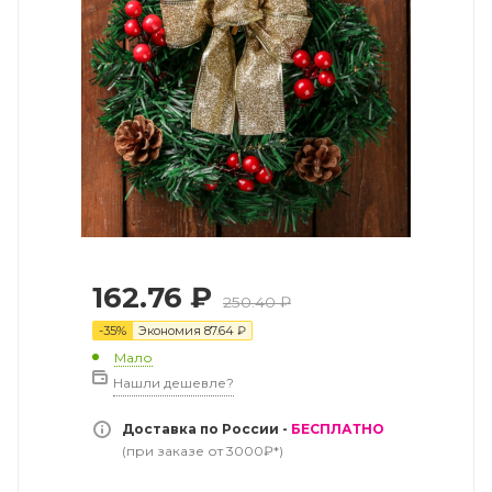
162.76
₽
250.40
₽
-
35
%
Экономия
87.64
₽
Мало
Нашли дешевле?
Доставка по России -
БЕСПЛАТНО
(при заказе от 3000₽*)