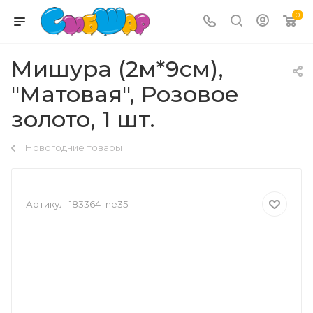
0
Мишура (2м*9см),
"Матовая", Розовое
золото, 1 шт.
Новогодние товары
Артикул:
183364_ne35