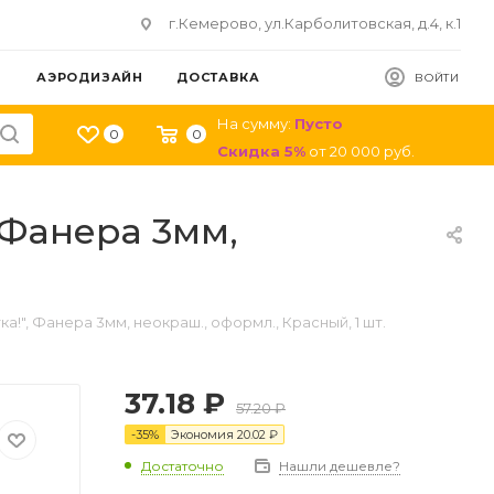
г.Кемерово, ул.Карболитовская, д.4, к.1
АЭРОДИЗАЙН
ДОСТАВКА
ВОЙТИ
На сумму:
Пусто
0
0
Скидка
5
%
от
20 000
руб.
, Фанера 3мм,
ка!", Фанера 3мм, неокраш., оформл., Красный, 1 шт.
37.18
₽
57.20
₽
-
35
%
Экономия
20.02
₽
Достаточно
Нашли дешевле?