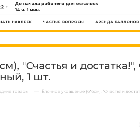
До начала рабочего дня осталось
22
14 ч. 1 мин.
ЧАТЬ НАКЛЕЕК
ЧАСТЫЕ ВОПРОСЫ
АРЕНДА БАЛЛОНОВ
м), "Счастья и достатка!"
ный, 1 шт.
—
одние товары
Ёлочное украшение (6*6см), "Счастья и достат