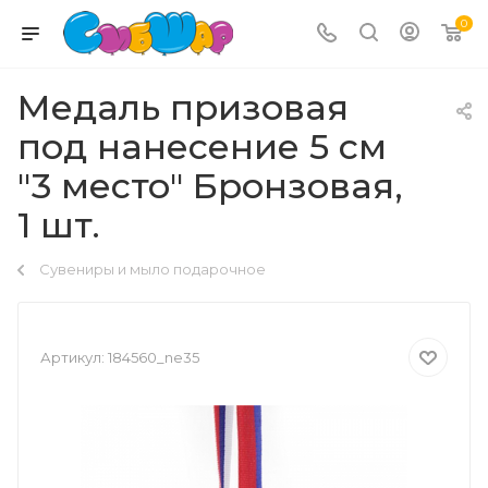
0
Медаль призовая
под нанесение 5 см
"3 место" Бронзовая,
1 шт.
Сувениры и мыло подарочное
Артикул:
184560_ne35