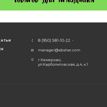
8 (950) 581-10-22
ТАТЬИ
ЕК
manager@sibshar.com
г.Кемерово,
ул.Карболитовская, д.4, к.1