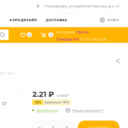
г.Кемерово, ул.Карболитовская, д.4, к.1
АЭРОДИЗАЙН
ДОСТАВКА
ВОЙТИ
На сумму:
Пусто
0
0
Скидка
5
%
от
20 000
руб.
, 1 шт.
2.21
₽
3.40
₽
-
35
%
Экономия
1.19
₽
Достаточно
Нашли дешевле?
В КОРЗИНУ