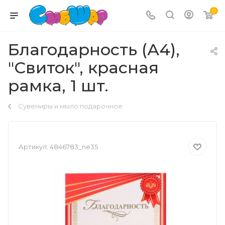
0
Благодарность (А4),
"Свиток", красная
рамка, 1 шт.
Сувениры и мыло подарочное
Артикул:
4846783_ne35