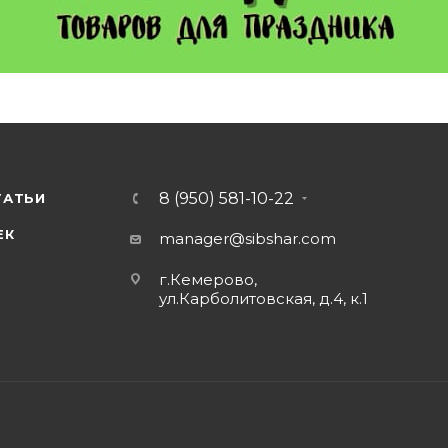
8 (950) 581-10-22
ТАТЬИ
ЕК
manager@sibshar.com
г.Кемерово,
ул.Карболитовская, д.4, к.1