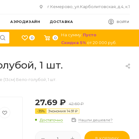
г.Кемерово, ул.Карболитовская, д.4, к.1
АЭРОДИЗАЙН
ДОСТАВКА
ВОЙТИ
На сумму:
Пусто
0
0
Скидка
5
%
от
20 000
руб.
лубой, 1 шт.
(13см) Бело-голубой, 1 шт.
27.69
₽
42.60
₽
-
35
%
Экономия
14.91
₽
Достаточно
Нашли дешевле?
В КОРЗИНУ