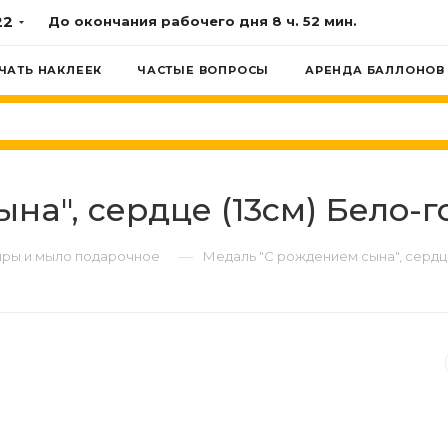
22
До окончания рабочего дня
8 ч. 52 мин.
ЧАТЬ НАКЛЕЕК
ЧАСТЫЕ ВОПРОСЫ
АРЕНДА БАЛЛОНОВ
а", сердце (13см) Бело-го
—
ры и мыло подарочное
Медаль "С рождением сына", сердце 