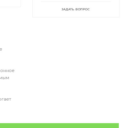
ЗАДАТЬ ВОПРОС
е
ронное
емым
огает