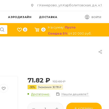
г.Кемерово, ул.Карболитовская, д.4, к.1
АЭРОДИЗАЙН
ДОСТАВКА
ВОЙТИ
На сумму:
Пусто
0
0
Скидка
5
%
от
20 000
руб.
71.82
₽
102.60
₽
-
30
%
Экономия
30.78
₽
Достаточно
Нашли дешевле?
В КОРЗИНУ