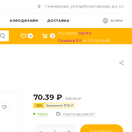
г.Кемерово, ул.Карболитовская, д.4, к.1
АЭРОДИЗАЙН
ДОСТАВКА
ВОЙТИ
На сумму:
Пусто
0
0
Скидка
5
%
от
20 000
руб.
70.39
₽
108.30
₽
-
35
%
Экономия
37.91
₽
Мало
Нашли дешевле?
В КОРЗИНУ