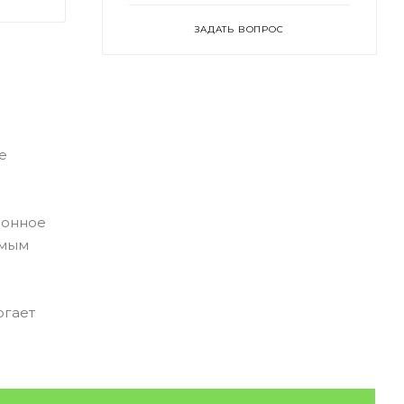
ЗАДАТЬ ВОПРОС
е
ронное
емым
огает