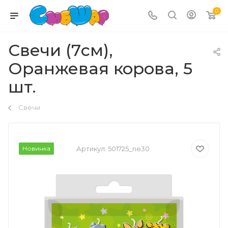
0
Свечи (7см),
Оранжевая корова, 5
шт.
Свечи
Новинка
Артикул:
501725_ne30