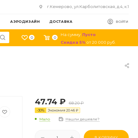
г.Кемерово, ул.Карболитовская, д.4, к.1
АЭРОДИЗАЙН
ДОСТАВКА
ВОЙТИ
На сумму:
Пусто
0
0
Скидка
5
%
от
20 000
руб.
47.74
₽
68.20
₽
-
30
%
Экономия
20.46
₽
Мало
Нашли дешевле?
В КОРЗИНУ