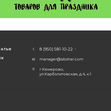
8 (950) 581-10-22
ТАТЬИ
ЕК
manager@sibshar.com
г.Кемерово,
ул.Карболитовская, д.4, к.1