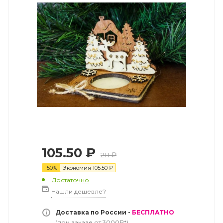
105.50
₽
211
₽
-
50
%
Экономия
105.50
₽
Достаточно
Нашли дешевле?
Доставка по России -
БЕСПЛАТНО
(при заказе от 3000₽*)