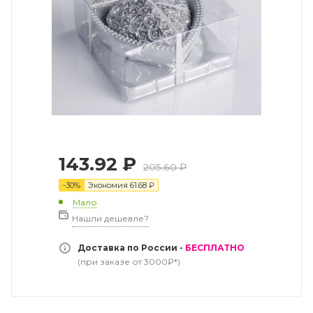
143.92
₽
205.60
₽
-
30
%
Экономия
61.68
₽
Мало
Нашли дешевле?
Доставка по России -
БЕСПЛАТНО
(при заказе от 3000₽*)