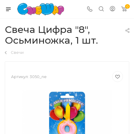
0
Свеча Цифра "8",
Осьминожка, 1 шт.
Свечи
Артикул:
3050_ne